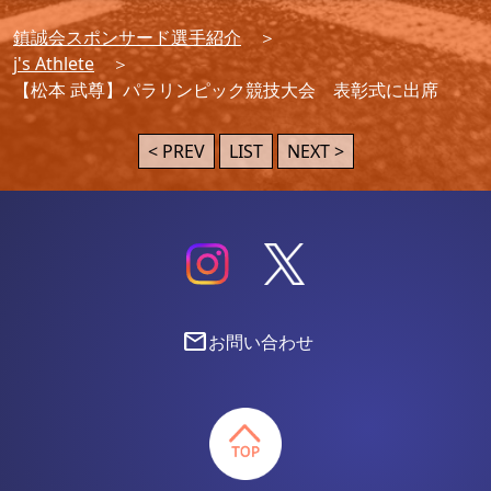
鎮誠会スポンサード選手紹介
j's Athlete
【松本 武尊】パラリンピック競技大会 表彰式に出席
< PREV
LIST
NEXT >
mail
お問い合わせ