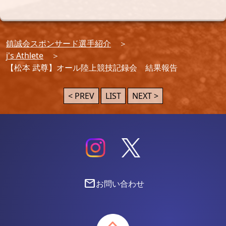
鎮誠会スポンサード選手紹介
j's Athlete
【松本 武尊】オール陸上競技記録会 結果報告
< PREV
LIST
NEXT >
mail
お問い合わせ