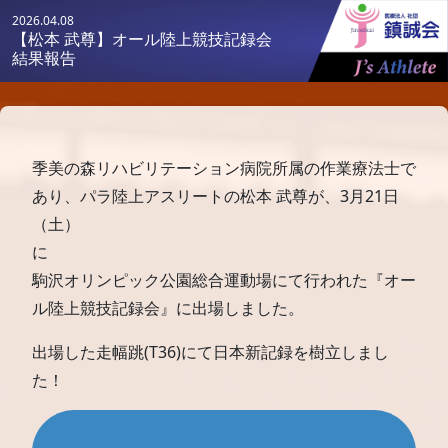
2026.04.08
【松本 武尊】オール陸上競技記録会
結果報告
季美の森リハビリテーション病院所属の作業療法士で
あり、パラ陸上アスリートの松本 武尊が、3月21日
（土）
駒沢オリンピック公園総合運動場にて行われた『オー
ル陸上競技記録会』に出場しました。
出場した走幅跳(T36)にて日本新記録を樹立しまし
た！