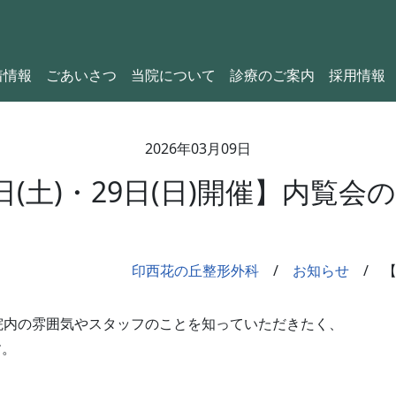
着情報
ごあいさつ
当院について
診療のご案内
採用情報
2026年03月09日
8日(土)・29日(日)開催】内覧会
印西花の丘整形外科
お知らせ
【
院内の雰囲気やスタッフのことを知っていただきたく、
す。