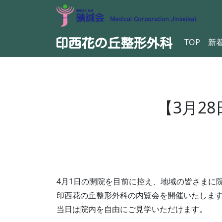
TOP
新
【3月2
4月1日の開院を目前に控え、地域の皆さまに
印西花の丘整形外科の内覧会を開催いたしま
当日は院内を自由にご見学いただけます。