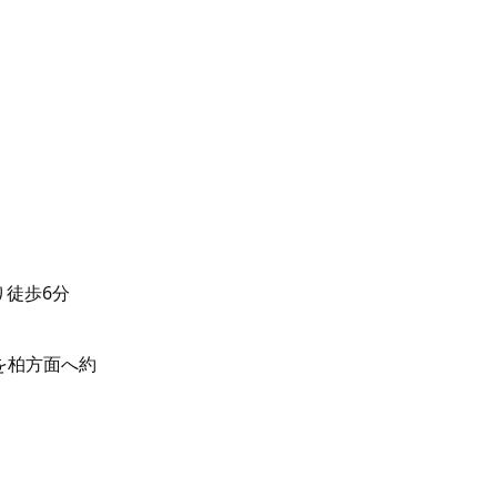
り徒歩6分
線を柏方面へ約