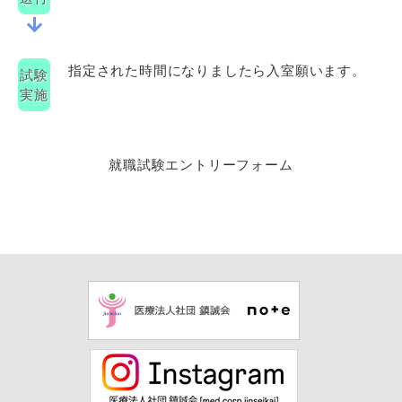
arrow_downward
指定された時間になりましたら入室願います。
試験
実施
就職試験エントリーフォーム