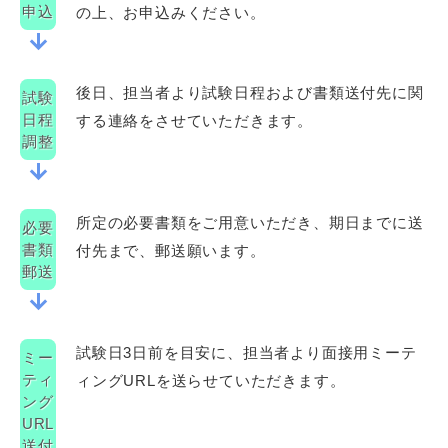
申込
の上、お申込みください。
arrow_downward
後日、担当者より試験日程および書類送付先に関
試験
日程
する連絡をさせていただきます。
調整
arrow_downward
所定の必要書類をご用意いただき、期日までに送
必要
書類
付先まで、郵送願います。
郵送
arrow_downward
試験日3日前を目安に、担当者より面接用ミーテ
ミー
ティ
ィングURLを送らせていただきます。
ング
URL
送付