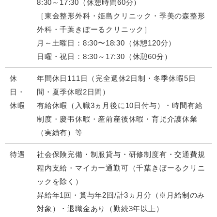
8:30～17:30（休憩時間60分）
［東金整形外科・姫島クリニック・季美の森整形
外科・千葉きぼーるクリニック］
月～土曜日：8:30〜18:30（休憩120分）
日曜・祝日：8:30～17:30（休憩60分）
休
年間休日111日（完全週休2日制・冬季休暇5日
日・
間・夏季休暇2日間）
休暇
有給休暇（入職3ヵ月後に10日付与）・時間有給
制度・慶弔休暇・産前産後休暇・育児介護休業
（実績有）等
待遇
社会保険完備・制服貸与・研修制度有・交通費規
程内支給・マイカー通勤可（千葉きぼーるクリニ
ックを除く）
昇給年1回・賞与年2回/計3ヵ月分（※月給制のみ
対象）・退職金あり（勤続3年以上）