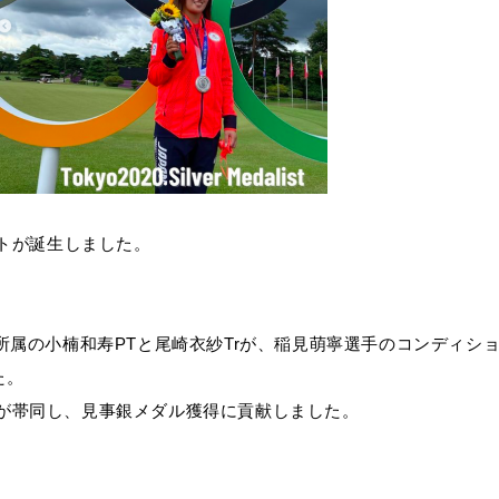
ストが誕生しました。
所属の小楠和寿PTと尾崎衣紗Trが、稲見萌寧選手のコンディシ
た。
Tが帯同し、見事銀メダル獲得に貢献しました。