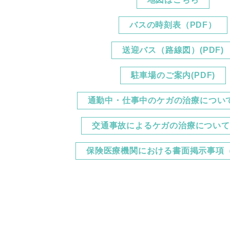
2026/3/3
【東金
バスの時刻表（PDF）
東金整形外科
2026/1/30
【東金
送迎バス（路線図）(PDF)
東金整形外科
2025/12/26
【東金
駐車場のご案内(PDF)
東金整形外科
2025/12/5
【東金
通勤中・仕事中のケガの治療について(
東金整形外科
2025/8/20
紹介状
交通事故によるケガの治療について(
東金整形外科
2025/8/1
【東金
保険医療機関における書面掲示事項（
東金整形外科
2025/7/18
7月1
東金整形外科
2025/7/16
【採用
東金整形外科
2025/7/16
【採用
東金整形外科