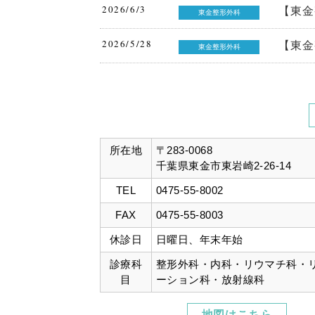
2026/6/3
【東金
東金整形外科
2026/5/28
【東金
東金整形外科
2026/5/15
【東金
東金整形外科
ありがとうございました
2026/5/1
【東金
東金整形外科
所在地
〒283-0068
千葉県東金市東岩崎2-26-14
2026/4/30
【東金
東金整形外科
TEL
0475-55-8002
2026/4/27
【東金
東金整形外科
FAX
0475-55-8003
座
休診日
日曜日、年末年始
2026/4/22
【東金
東金整形外科
診療科
整形外科・内科・リウマチ科・
講座
目
ーション科・放射線科
2026/4/1
【東金
東金整形外科
地図はこちら