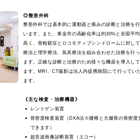
整形外科
整形外科では基本的に運動器と痛みの診断と治療を
います。また、東金市の高齢化率は約30%と全国平
高く、骨粗鬆症とロコモティブシンドロームに対し
療法と理学療法、装具療法を組み合わせた治療を行
ます。正確な診断と治療のため様々な機器を導入し
ます。MRI、CT撮影は法人内提携病院にて行ってい
ます。
主な検査・治療機器
レントゲン装置
骨密度検査装置（DXA法※腰椎と大腿骨の骨密度
できます）
超音波画像診断装置（エコー）