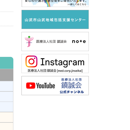
だき、
）』講
防』