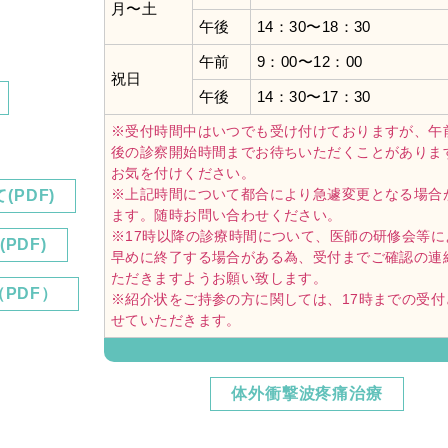
月〜土
午後
14：30〜18：30
整形外科】令和8年3月の外来診療予定について
午前
9：00〜12：00
祝日
整形外科】令和8年2月の外来診療予定について
午後
14：30〜17：30
※受付時間中はいつでも受け付けておりますが、午
整形外科】令和8年1月の外来診療予定について
後の診察開始時間までお待ちいただくことがありま
お気を付けください。
整形外科】令和7年12月の外来診療予定について
※上記時間について都合により急遽変更となる場合
PDF)
ます。随時お問い合わせください。
※17時以降の診療時間について、医師の研修会等に
をご持参時の受付時間につきまして
PDF)
早めに終了する場合がある為、受付までご確認の連
ただきますようお願い致します。
整形外科】令和7年8月の外来診療予定について
PDF）
※紹介状をご持参の方に関しては、17時までの受付
せていただきます。
9日(土)の診療時間変更のお知らせ
情報】東金整形外科 外来クラーク（常勤）募集中♪
体外衝撃波疼痛治療
情報】東金整形外科 受付/医療事務（常勤）募集中♪