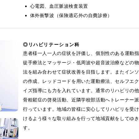
心電図、血圧脈波検査装置
体外衝撃波（保険適応外の自費診療）
リハビリテーション科
患者様一人一人の症状を評価し、個別性のある運動
徒手療法とマッサージ・低周波や超音波治療などの
法を組み合わせて症状改善を目指します。またイン
の作成、レッドコードを用いた運動療法、セルフエ
イズ指導にも力を入れています。通常のリハビリの
骨粗鬆症の啓発活動、近隣学校部活動へトレーナー
行っています。地域の皆様に安心してリハビリを受
けるよう様々な取り組みを行って地域貢献をしてゆ
す。