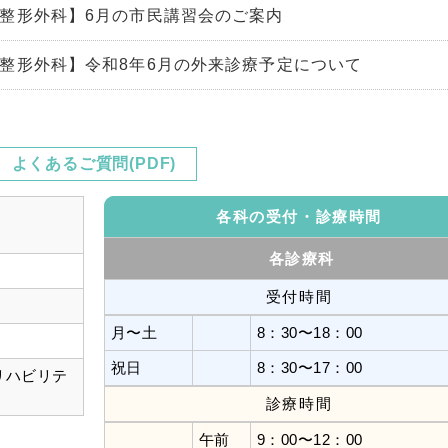
整形外科】6月の市民講習会のご案内
整形外科】令和8年6月の外来診療予定について
整形外科】GW特別開催！認知症予防講習会にご参加いた
。
よくあるご質問(PDF)
整形外科】令和8年5月の外来診療予定について
各科の受付・診療時間
整形外科】熱中症講座ご参加ありがとうございました
各診療科
整形外科】祝5/5(火)『認知症を予防（自宅でできる体操
受付時間
月〜土
8：30〜18：00
整形外科】祝4/29(水)『知らないと危険！正しい熱中症予
祝日
8：30〜17：00
リハビリテ
診療時間
午前
9：00〜12：00
整形外科】令和8年4月の外来診療予定について