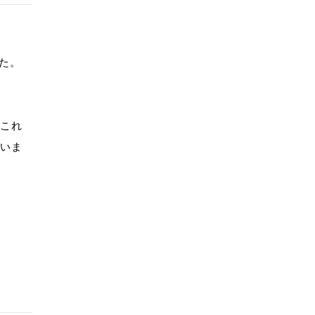
た。
、これ
ていま