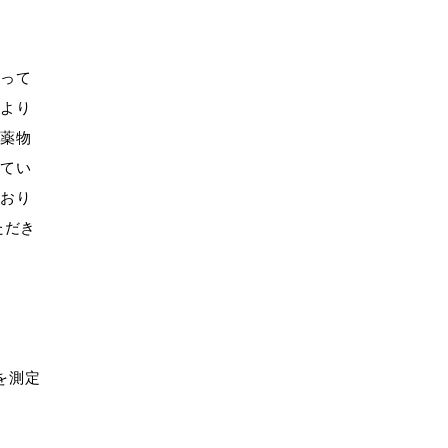
行って
均より
て薬物
ってい
ており
ただき
を測定