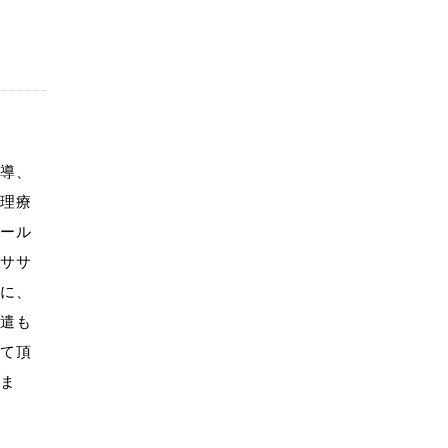
指導、
物理療
ソール
クササ
他に、
派遣も
けて頂
きま