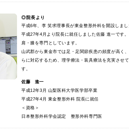
院長より
平成6年、李 笑求理事長が東金整形外科を開設しまし
平成27年4月より院長に就任しました佐藤 進一です。
肩・膝を専門としています。
山武郡から東金市では足・足関節疾患の頻度が高く
らに対応するため、理学療法・装具療法を充実させ
す。
佐藤 進一
平成12年3月 山梨医科大学医学部卒業
平成27年4月 東金整形外科 院長に就任
＜資格＞
日本整形外科学会認定 整形外科専門医