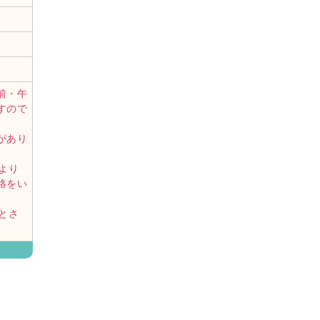
前・午
すので
があり
より
絡をい
とさ