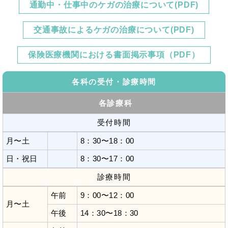
通勤中・仕事中のケガの治療について(PDF)
【採用情報】医療事務の方を募集しています。
2023/3/1
姫島クリニック
交通事故によるケガの治療について(PDF)
3月診察スケジュールについて
2023/2/2
保険医療機関における書面掲示事項（PDF）
姫島クリニック
2月診察スケジュールについて
2022/12/28
各科の受付・診療時間
姫島クリニック
1月診察スケジュールについて
各診療科
2022/12/28
姫島クリニック
受付時間
年末年始の診療について
2022/11/29
月〜土
8：30〜18：00
姫島クリニック
12月診察スケジュールについて
日・祝日
8：30〜17：00
2022/10/27
姫島クリニック
診療時間
【採用情報】正看護師、准看護師の方を募集していま
午前
9：00〜12：00
す。
月〜土
2022/10/26
午後
14：30〜18：30
姫島クリニック
10月20日は 世界骨粗鬆症デー！！