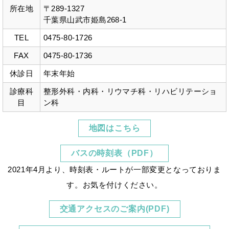
8月診察スケジュールについて
所在地
〒289-1327
2023/6/30
千葉県山武市姫島268-1
姫島クリニック
【重要】内科診療についてのお知らせ
TEL
0475-80-1726
2023/6/30
姫島クリニック
FAX
0475-80-1736
7月診察スケジュールについて
休診日
年末年始
2023/6/16
姫島クリニック
診療科
整形外科・内科・リウマチ科・リハビリテーショ
待合室がリニューアルされました！！
目
ン科
2023/5/5
姫島クリニック
【重要】5月8日からの内科診療について
地図はこちら
2023/5/5
姫島クリニック
5月診察スケジュールについて
バスの時刻表（PDF）
2023/4/21
姫島クリニック
2021年4月より、時刻表・ルートが一部変更となっておりま
（内科） 診療日の変更について
す。お気を付けください。
2023/4/21
姫島クリニック
4月診察スケジュールについて
交通アクセスのご案内(PDF)
2023/4/6
姫島クリニック