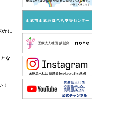
のかに
ことな
い！