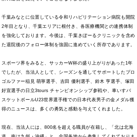
千葉みなとに位置している令和リハビリテーション病院も開院
2年目となり、千葉エリアに根付き、各医療機関との連携体制
を強化しております。今後は、千葉きぼーるクリニックを含め
た退院後のフォロー体制を強固に進めていく所存であります。
スポーツ界をみると、サッカーW杯の盛り上がりがあった1年
でしたが、当法人として、シーズンを通してサポートしたプロ
ゴルファー稲見 萌寧選手、吉田 優利選手、鈴木 亨選手、塚田
好宣選手の日立3tours チャンピオンシップ参戦や、車いすバ
スケットボールU23世界選手権での日本代表男子の金メダル獲
得のニュースは、多くの勇気と感動を与えてくれました。
現在、当法人には、800名を超える職員が在籍し、「北は北海
道、南は九州・沖縄」と、全国各地から参集してくれておりま