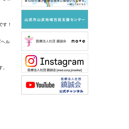
です！
ズヘル
す。