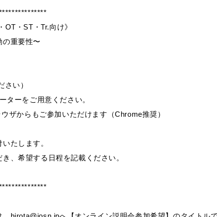
***************
T・ST・Tr.向け》
動の重要性〜
さい）
ューターをご用意ください。
ウザからもご参加いただけます（Chrome推奨）
付いたします。
だき、希望する日程を記載ください。
***************
irota@josn.jpへ【オンライン説明会参加希望】のタイトル