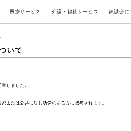
医療サービス
介護・福祉サービス
鎮誠会に
て
について
受章しました。
国家または公共に対し功労のある方に授与されます。