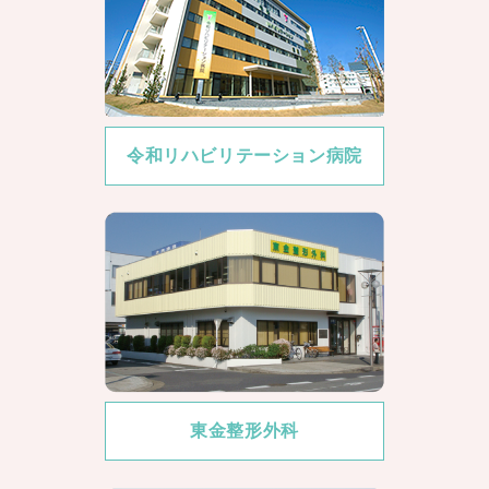
【婦人科】オンライン予約システム導入のお知らせ
2026/6/19
印西花の丘整形外科
本日の診療受付について
2026/6/15
東金整形外科
【東金整形外科】開院時間変更のお知らせ
令和リハビリテーション病院
2026/6/14
J’s Athlete
【松本 武尊】大会新記録・日本新記録樹立！
2026/6/13
印西花の丘整形外科
6月14日の診療受付時間変更のお知らせ
2026/6/3
東金整形外科
【東金整形外科】6月の市民講習会のご案内
2026/6/3
印西花の丘整形外科
台風状況について ６月３日更新
2026/6/2
印西花の丘整形外科
東金整形外科
台風情報について
2026/6/2
印西花の丘整形外科