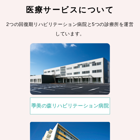
2026/7/30
姫島クリニック
医療サービスについて
令和8年8月診察スケジュールについて
2026/7/9
千葉きぼーるクリニック
2つの回復期リハビリテーション病院と5つの診療所を運営
【婦人科】オンライン予約システム導入のお知らせ
しています。
2026/7/7
姫島介護センター
姫島デイサービスセンター 七夕献立🌠
2026/7/7
印西花の丘整形外科
７月２４日（金）の診療について
2026/7/1
印西花の丘整形外科
７月の診療予定について
2026/6/29
東金整形外科
【東金整形外科】令和8年7月の外来診療予定につい
季美の森リハビリテーション病院
て
2026/6/26
印西花の丘整形外科
6月27日(土)の診療について
2026/6/22
千葉きぼーるクリニック