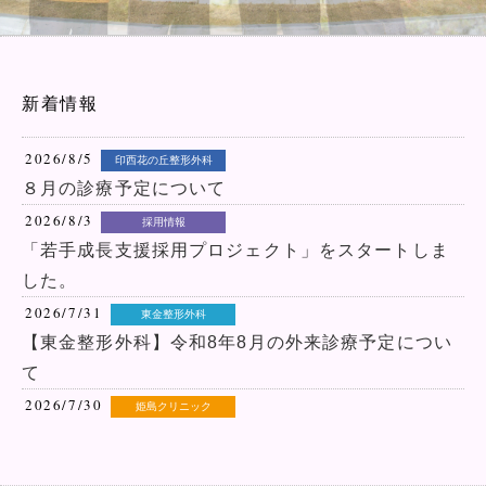
新着情報
2026/8/5
印西花の丘整形外科
８月の診療予定について
2026/8/3
採用情報
「若手成長支援採用プロジェクト」をスタートしま
した。
2026/7/31
東金整形外科
【東金整形外科】令和8年8月の外来診療予定につい
て
2026/7/30
姫島クリニック
当院通院中の患者様を対象とした公開講座のお知ら
せ