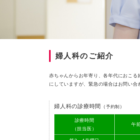
婦人科のご紹介
赤ちゃんからお年寄り、各年代におこる
にしていますが、緊急の場合はお問い合
婦人科の診療時間
（
）
予約制
診療時間
午
（担当医）