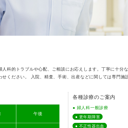
婦人科的トラブルや心配、ご相談にお応えします。丁寧に十分
わせください。 入院、精査、手術、出産などに関しては専門施
各種診療のご案内
● 婦人科一般診療
前
午後
● 更年期障害
● 不正性器出血