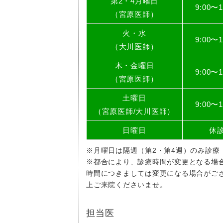
第2・4月曜日
9:00〜1
（宮原医師）
火・水
9:00〜1
（大川医師）
木・金曜日
9:00〜1
（宮原医師）
土曜日
9:00〜1
（
宮原医師
/
大川医師
）
日曜日
休
※月曜日は隔週（第2・第4週）のみ診療
※都合により、診療時間が変更となる場
時間につきましては変更になる場合がご
上ご来院くださいませ。
担当医