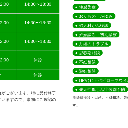
2:00
14:30〜18:30
● 性感染症
● おりもの・かゆみ
2:00
14:30〜18:30
● 婦人科がん検診
● 妊娠診断・初期診察
2:00
14:30〜18:30
● 月経のトラブル
● 思春期相談
2:00
休診
● 不妊相談
● 避妊相談
診
休診
● HPV(ヒトパピローマウ
● 先天性風しん症候群予防
合がございます。特に受付終了
※妊婦検診・出産、不妊相談、妊
ざいますので、事前にご確認の
す。