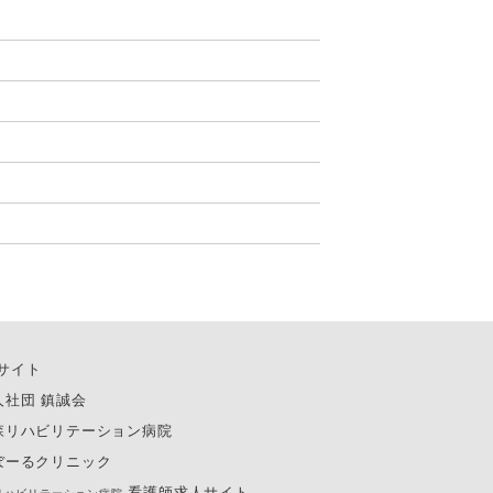
サイト
人社団 鎮誠会
森リハビリテーション病院
ぼーるクリニック
看護師求人サイト