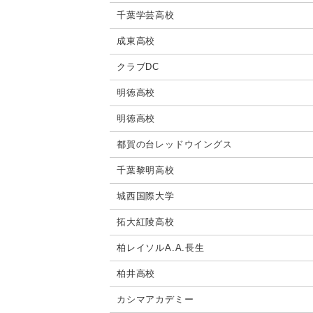
千葉学芸高校
成東高校
クラブDC
明徳高校
明徳高校
都賀の台レッドウイングス
千葉黎明高校
城西国際大学
拓大紅陵高校
柏レイソルA.A.長生
柏井高校
カシマアカデミー