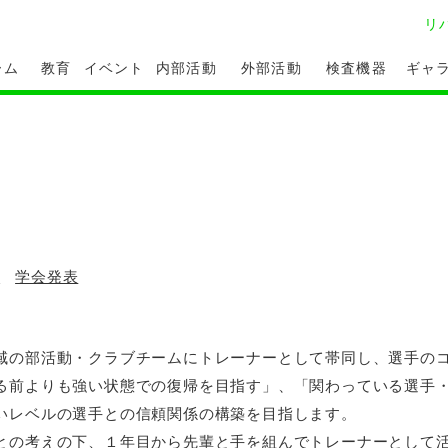
リ
ーム
教育
イベント
内部活動
外部活動
検査機器
ギャ
援
学会発表
域の部活動・クラブチームにトレーナーとして帯同し、選手の
る前よりも強い状態での復帰を目指す」、「関わっている選手
いレベルの選手との信頼関係の構築を目指します。
との考えの下、１年目から先輩と手を組んでトレーナーとして