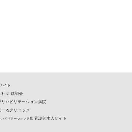
サイト
人社団 鎮誠会
森リハビリテーション病院
ぼーるクリニック
看護師求人サイト
リハビリテーション病院